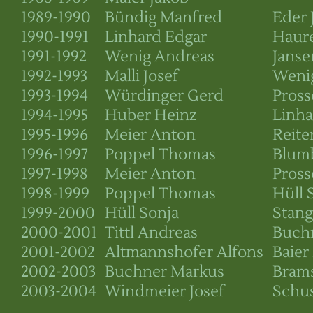
1989-1990
Bündig Manfred
Eder 
1990-1991
Linhard Edgar
Haure
1991-1992
Wenig Andreas
Jans
1992-1993
Malli Josef
Weni
1993-1994
Würdinger Gerd
Pross
1994-1995
Huber Heinz
Linha
1995-1996
Meier Anton
Reit
1996-1997
Poppel Thomas
Blumb
1997-1998
Meier Anton
Pross
1998-1999
Poppel Thomas
Hüll 
1999-2000
Hüll Sonja
Stang
2000-2001
Tittl Andreas
Buch
2001-2002
Altmannshofer Alfons
Baier
2002-2003
Buchner Markus
Brams
2003-2004
Windmeier Josef
Schus